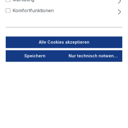
400
450
500
Komfortfunktionen
Jetzt anmelden
Als PDF speichern
Alle Cookies akzeptieren
Merken
Speichern
Nur technisch notwendige
Produktnummer
40210
Vorschau
Durchmesser
63
(mm)