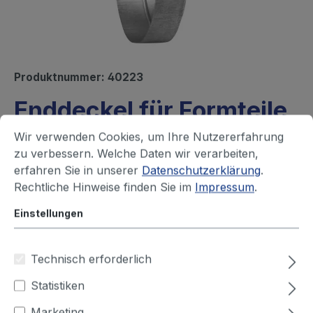
Produktnummer:
40223
Enddeckel für Formteile
Lieferzeit auf Anfrage
Wir verwenden Cookies, um Ihre Nutzererfahrung
zu verbessern. Welche Daten wir verarbeiten,
Ihren Preis sehen Sie nach dem
erfahren Sie in unserer
Datenschutzerklärung
.
Rechtliche Hinweise finden Sie im
Impressum
.
Login
Einstellungen
Durchmesser (mm)
Technisch erforderlich
63
80
100
125
150
160
Statistiken
180
200
224
250
315
355
Marketing