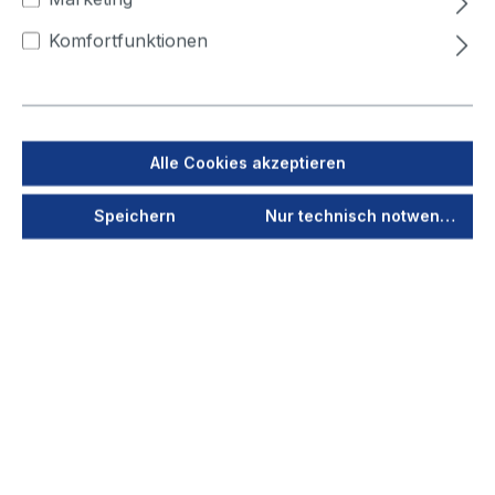
400
450
500
Komfortfunktionen
Jetzt anmelden
Als PDF speichern
Alle Cookies akzeptieren
Merken
Speichern
Nur technisch notwendige
Produktnummer
40210
Vorschau
Durchmesser
63
(mm)