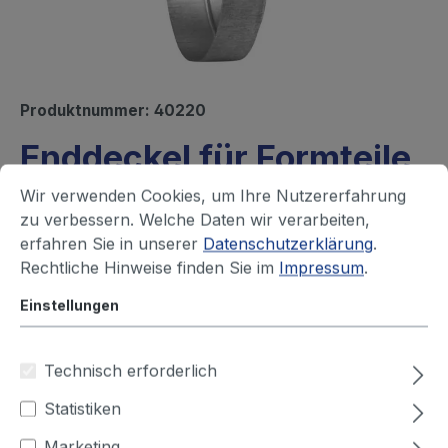
Produktnummer:
40220
Enddeckel für Formteile
Lieferzeit auf Anfrage
Wir verwenden Cookies, um Ihre Nutzererfahrung
zu verbessern. Welche Daten wir verarbeiten,
Ihren Preis sehen Sie nach dem
erfahren Sie in unserer
Datenschutzerklärung
.
Rechtliche Hinweise finden Sie im
Impressum
.
Login
Einstellungen
Durchmesser (mm)
Technisch erforderlich
63
80
100
125
150
160
Statistiken
180
200
224
250
315
355
Marketing