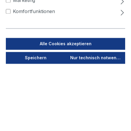
Marketing
500
Komfortfunktionen
Jetzt anmelden
Als PDF speichern
Alle Cookies akzeptieren
Merken
Speichern
Nur technisch notwendige
Produktnummer
40272
Vorschau
Durchmesser
100
(mm)