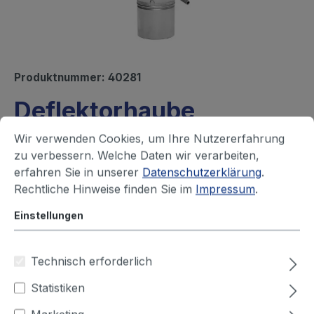
Produktnummer:
40281
Deflektorhaube
Sofort versandfertig, Lieferzeit ca. 1-3 Werktage
Wir verwenden Cookies, um Ihre Nutzererfahrung
zu verbessern. Welche Daten wir verarbeiten,
Ihren Preis sehen Sie nach dem
erfahren Sie in unserer
Datenschutzerklärung
.
Rechtliche Hinweise finden Sie im
Impressum
.
Login
Einstellungen
Durchmesser (mm)
Technisch erforderlich
100
125
150
160
180
200
Statistiken
224
250
315
355
400
450