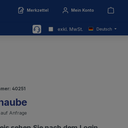
Merkzettel
Mein Konto
exkl. MwSt.
Deutsch
mmer:
40251
haube
t auf Anfrage
reis sehen Sie nach dem Login