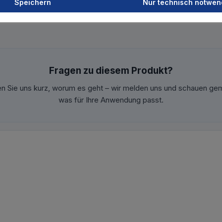
Speichern
Nur technisch notwen
Fragen zu diesem Produkt?
en Sie uns kurz, worum es geht – wir melden uns und schauen ge
was für Ihre Anwendung passt.