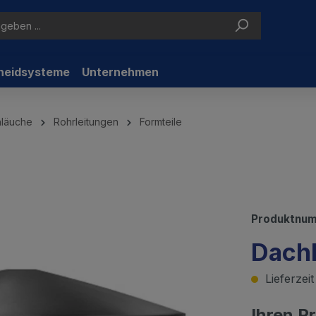
neidsysteme
Unternehmen
hläuche
Rohrleitungen
Formteile
Produktnu
Dach
Lieferzei
Ihren P