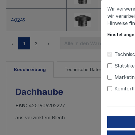
Wir verwend
wir verarbe
40249
250
Hinweise fi
Einstellunge
Alle in den Warenkorb
‹
1
2
›
Technisc
Statistik
Beschreibung
Technische Daten
Marketin
Komfortf
Dachhaube
EAN:
4251906202227
aus verzinktem Blech