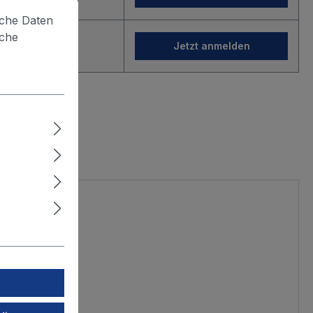
lche Daten
iche
gin
Jetzt anmelden