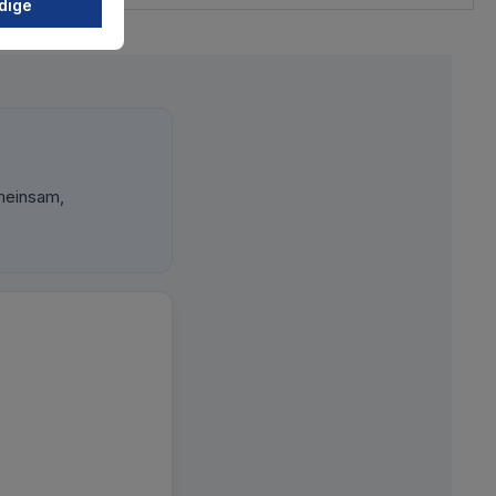
dige
meinsam,