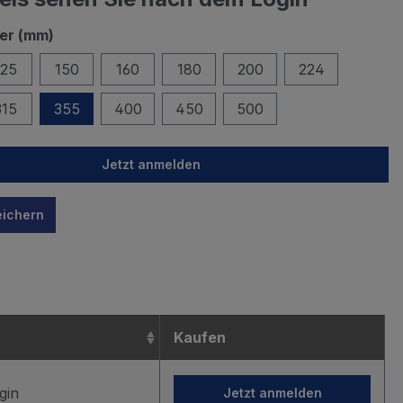
er (mm)
125
150
160
180
200
224
315
355
400
450
500
Jetzt anmelden
eichern
n
Kaufen
gin
Jetzt anmelden