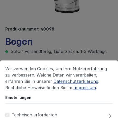
Produktnummer:
40098
Bogen
Sofort versandfertig, Lieferzeit ca. 1-3 Werktage
Ihren Preis sehen Sie nach dem
Wir verwenden Cookies, um Ihre Nutzererfahrung
zu verbessern. Welche Daten wir verarbeiten,
Login
erfahren Sie in unserer
Datenschutzerklärung
.
Rechtliche Hinweise finden Sie im
Impressum
.
Durchmesser (mm)
Einstellungen
63
80
100
125
150
160
180
200
224
250
315
355
Technisch erforderlich