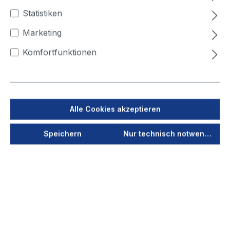
400
450
500
Statistiken
Marketing
Winkelmaß (°)
Komfortfunktionen
15
30
45
60
90
Jetzt anmelden
Alle Cookies akzeptieren
Als PDF speichern
Speichern
Nur technisch notwendige
Merken
Produktnummer
40000
Vorschau