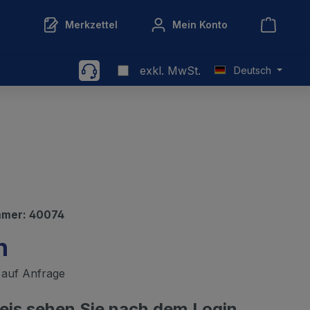
Merkzettel
Mein Konto
exkl. MwSt.
Deutsch
mmer:
40074
n
t auf Anfrage
reis sehen Sie nach dem Login