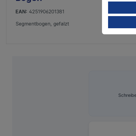
EAN:
4251906201381
Segmentbogen, gefalzt
Schreib