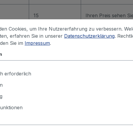
15
Ihren Preis sehen S
en Cookies, um Ihre Nutzererfahrung zu verbessern. We
iten, erfahren Sie in unserer
Datenschutzerklärung
. Rechtl
15
Ihren Preis sehen S
nden Sie im
Impressum
.
n
15
Ihren Preis sehen S
h erforderlich
 in den Warenkorb
en
g
unktionen