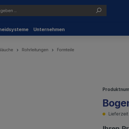
neidsysteme
Unternehmen
hläuche
Rohrleitungen
Formteile
Produktnu
Boge
Lieferzei
Ihren P