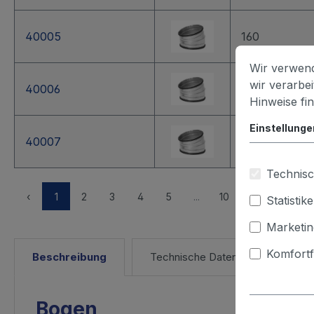
40005
160
Wir verwend
wir verarbe
40006
180
Hinweise fi
Einstellunge
40007
200
Technisc
Alle
‹
1
2
3
4
5
...
10
›
Statistik
Marketin
Komfortf
Beschreibung
Technische Daten
Bogen