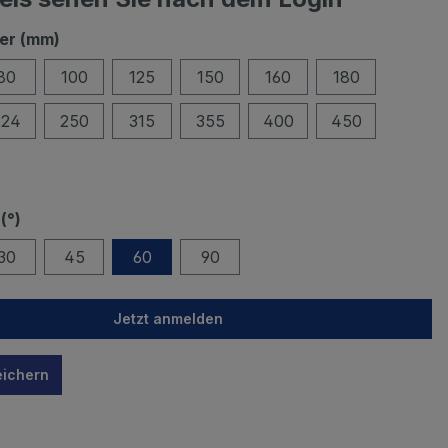
er (mm)
80
100
125
150
160
180
224
250
315
355
400
450
(°)
30
45
60
90
Jetzt anmelden
eichern
n