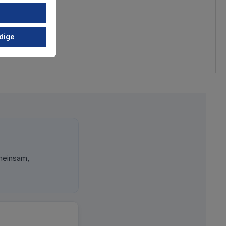
dige
meinsam,