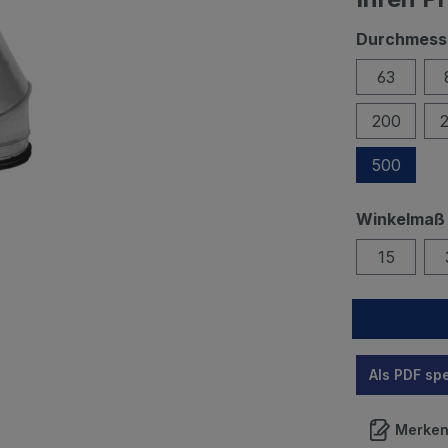
Durchmess
63
200
500
Winkelmaß 
15
Als PDF sp
Merke