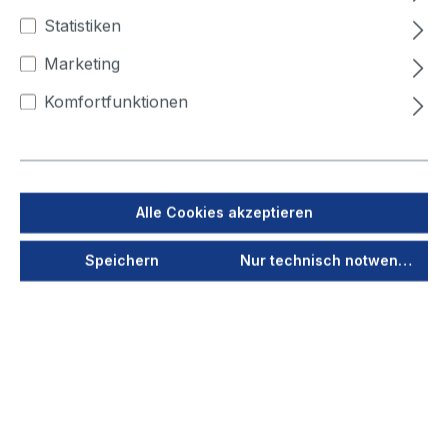
400
450
500
Statistiken
Marketing
Winkelmaß (°)
Komfortfunktionen
15
30
45
60
90
Jetzt anmelden
Alle Cookies akzeptieren
Als PDF speichern
Speichern
Nur technisch notwendige
Merken
Produktnummer
40000
Vorschau