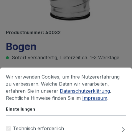
Produktnummer:
40032
Bogen
Sofort versandfertig, Lieferzeit ca. 1-3 Werktage
Ihren Preis sehen Sie nach dem
Wir verwenden Cookies, um Ihre Nutzererfahrung
zu verbessern. Welche Daten wir verarbeiten,
Login
erfahren Sie in unserer
Datenschutzerklärung
.
Rechtliche Hinweise finden Sie im
Impressum
.
Durchmesser (mm)
Einstellungen
63
80
100
125
150
160
180
200
224
250
315
355
Technisch erforderlich