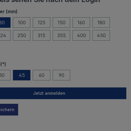
er (mm)
80
100
125
150
160
180
224
250
315
355
400
450
(°)
30
45
60
90
Jetzt anmelden
eichern
n