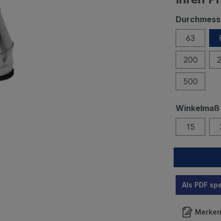
Durchmess
63
200
500
Winkelmaß 
15
Als PDF sp
Merke