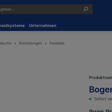
neidsysteme
Unternehmen
hläuche
Rohrleitungen
Formteile
Produktnu
Boge
Sofort ver
Ihren P