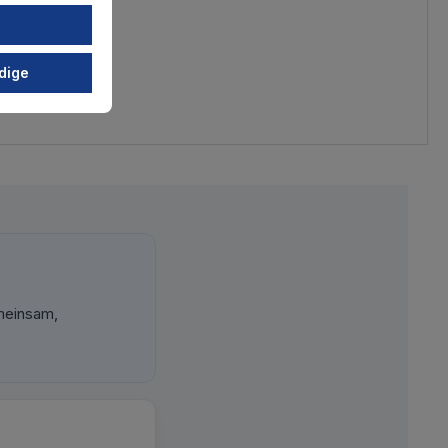
dige
meinsam,