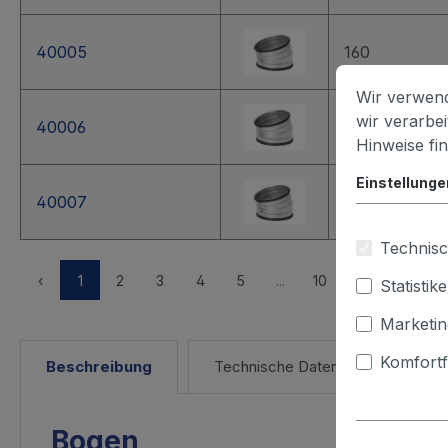
40005
160
Wir verwend
wir verarbe
40006
180
Hinweise fi
Einstellunge
40007
200
Technisc
Alle
‹
1
2
3
4
5
...
10
›
Statistik
Marketin
Komfortf
Beschreibung
Technische Daten
Bogen