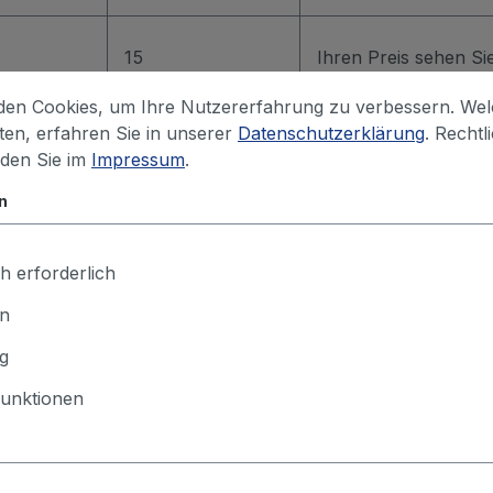
15
Ihren Preis sehen S
en Cookies, um Ihre Nutzererfahrung zu verbessern. We
iten, erfahren Sie in unserer
Datenschutzerklärung
. Rechtl
15
Ihren Preis sehen S
nden Sie im
Impressum
.
n
15
Ihren Preis sehen S
h erforderlich
 in den Warenkorb
en
g
unktionen