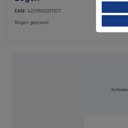
EAN:
4251906201107
Bogen gepresst
Schreib