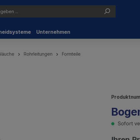
neidsysteme
Unternehmen
hläuche
Rohrleitungen
Formteile
Produktnu
Boge
Sofort ver
Ihren P