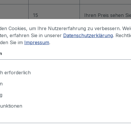
15
Ihren Preis sehen S
en Cookies, um Ihre Nutzererfahrung zu verbessern. We
iten, erfahren Sie in unserer
Datenschutzerklärung
. Rechtl
15
Ihren Preis sehen S
nden Sie im
Impressum
.
n
15
Ihren Preis sehen S
h erforderlich
 in den Warenkorb
en
g
unktionen