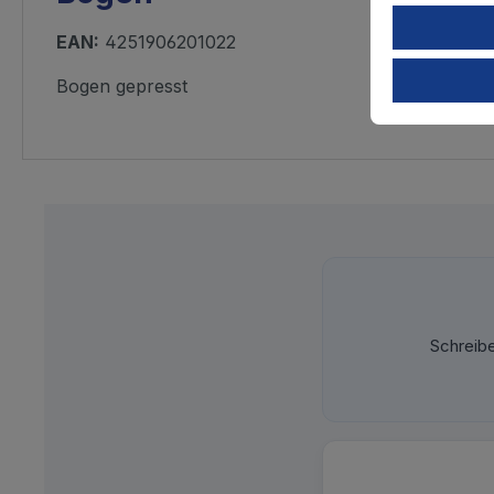
EAN:
4251906201022
Bogen gepresst
Schreib