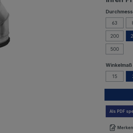
Durchmess
63
200
500
Winkelmaß 
15
Als PDF sp
Merke