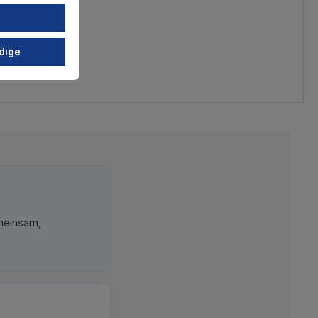
dige
meinsam,