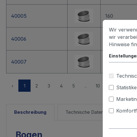
40005
160
Wir verwend
wir verarbe
40006
180
Hinweise fi
Einstellunge
40007
200
Technisc
Alle
‹
1
2
3
4
5
...
10
›
Statistik
Marketin
Komfortf
Beschreibung
Technische Daten
Bogen