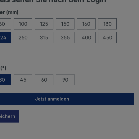
er (mm)
80
100
125
150
160
180
224
250
315
355
400
450
(°)
30
45
60
90
Jetzt anmelden
eichern
n