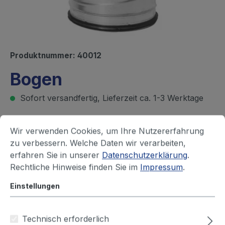
Produktnummer:
40012
Bogen
Sofort versandfertig, Lieferzeit ca. 1-3 Werktage
Ihren Preis sehen Sie nach dem
Wir verwenden Cookies, um Ihre Nutzererfahrung
zu verbessern. Welche Daten wir verarbeiten,
Login
erfahren Sie in unserer
Datenschutzerklärung
.
Rechtliche Hinweise finden Sie im
Impressum
.
Durchmesser (mm)
Einstellungen
63
80
100
125
150
160
180
200
224
250
315
355
Technisch erforderlich