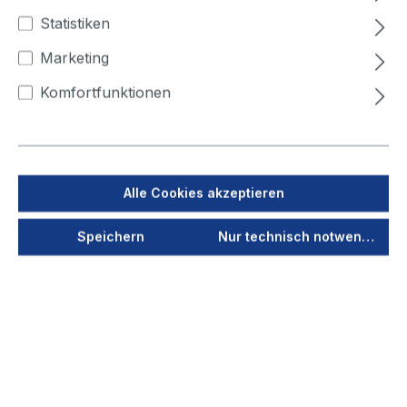
400
450
500
Statistiken
Marketing
Winkelmaß (°)
Komfortfunktionen
15
30
45
60
90
Jetzt anmelden
Alle Cookies akzeptieren
Als PDF speichern
Speichern
Nur technisch notwendige
Merken
Produktnummer
40000
Vorschau