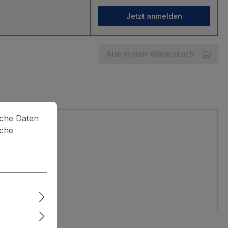
Jetzt anmelden
Alle in den Warenkorb
lche Daten
iche
aube montiert.