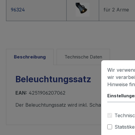
96324
für 2 Arme
Beschreibung
Technische Daten
Wir verwend
wir verarbe
Beleuchtungssatz
Hinweise fi
EAN:
4251906207062
Einstellunge
Der Beleuchtungssatz wird inkl. Schalterkombinatio
Technisc
Statistik