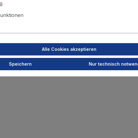
g
unktionen
Fragen zu diesem Produkt?
en Sie uns kurz, worum es geht – wir melden uns und schauen ge
was für Ihre Anwendung passt.
Alle Cookies akzeptieren
Speichern
Nur technisch notwen