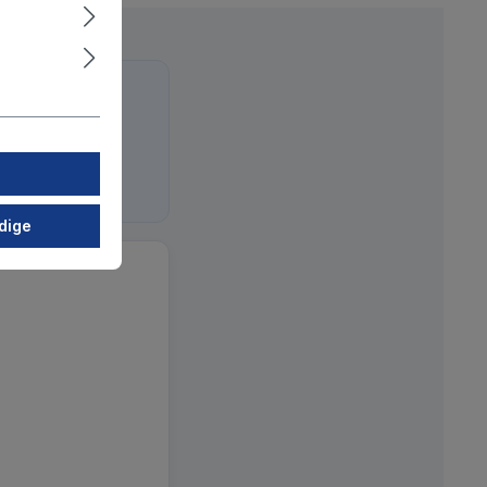
meinsam,
dige