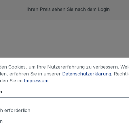
Ihren Preis sehen Sie nach dem Login
en Cookies, um Ihre Nutzererfahrung zu verbessern. We
iten, erfahren Sie in unserer
Datenschutzerklärung
. Rechtl
nden Sie im
Impressum
.
n
n und einem LED-Leuchtmittel, vorgefertigt in der Absaugh
h erforderlich
en