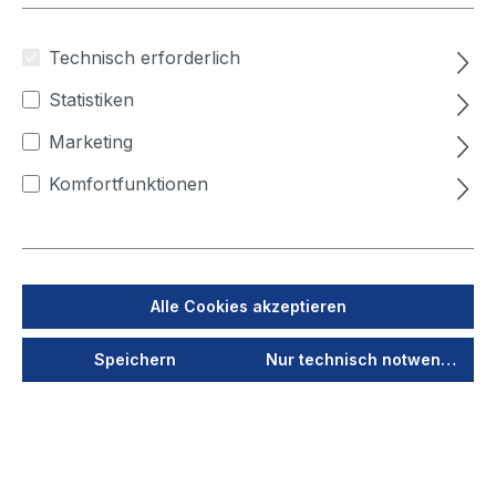
Technisch erforderlich
Statistiken
Marketing
Komfortfunktionen
Produktnummer:
400094007
Alle Cookies akzeptieren
Ausbausatz für LMD
Speichern
Nur technisch notwendige
507/508/504/501 RAL
9010
Lieferzeit auf Anfrage