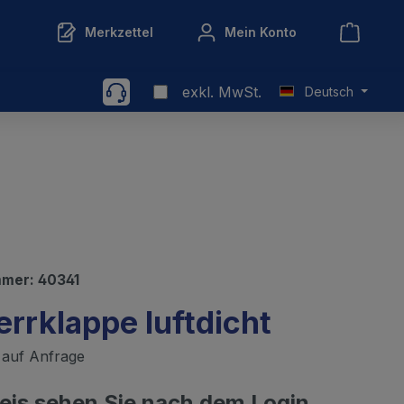
Merkzettel
Mein Konto
exkl. MwSt.
Deutsch
mmer:
40341
rrklappe luftdicht
t auf Anfrage
reis sehen Sie nach dem Login