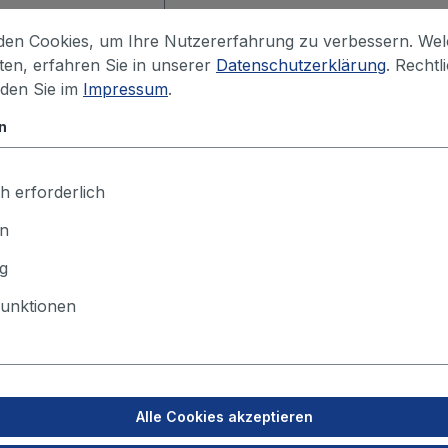
en Cookies, um Ihre Nutzererfahrung zu verbessern. We
iten, erfahren Sie in unserer
Datenschutzerklärung
. Rechtl
Ihren Preis sehen Sie nach dem Lo
nden Sie im
Impressum
.
n
h erforderlich
en
g
unktionen
perren oder zur Luftmengeneinstellung. Klappenblatt luftd
Alle Cookies akzeptieren