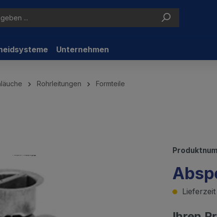
neidsysteme
Unternehmen
hläuche
Rohrleitungen
Formteile
Produktnu
Abspe
Lieferzei
Ihren P