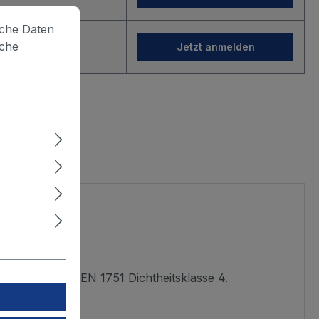
lche Daten
iche
gin
Jetzt anmelden
icht nach DIN EN 1751 Dichtheitsklasse 4.