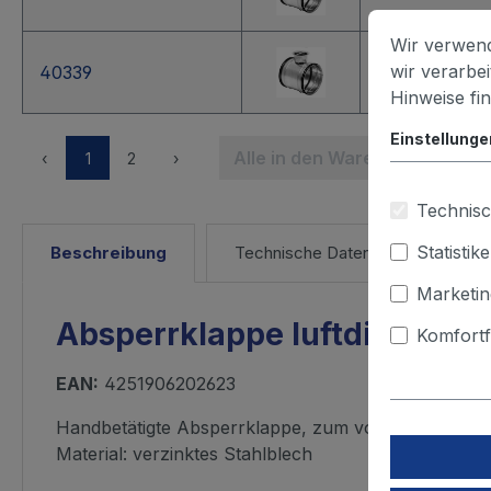
Wir verwend
wir verarbe
40339
250
Hinweise fi
Einstellunge
Alle in den Warenkorb
‹
1
2
›
Technisc
Statistik
Beschreibung
Technische Daten
Marketin
Absperrklappe luftdicht
Komfortf
EAN:
4251906202623
Handbetätigte Absperrklappe, zum vollständigen Abs
Material: verzinktes Stahlblech