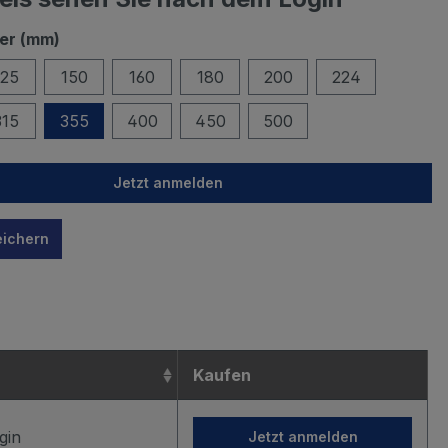
er (mm)
125
150
160
180
200
224
315
355
400
450
500
Jetzt anmelden
eichern
n
Kaufen
gin
Jetzt anmelden