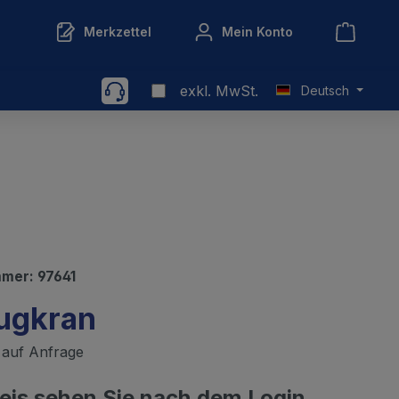
Merkzettel
Mein Konto
exkl. MwSt.
Deutsch
mmer:
97641
ugkran
t auf Anfrage
reis sehen Sie nach dem Login