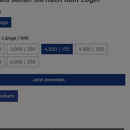
g
age
 Länge / NW
0
3.000 / 250
4.500 / 150
4.500 / 250
0
6.000 / 250
Jetzt anmelden
eichern
n