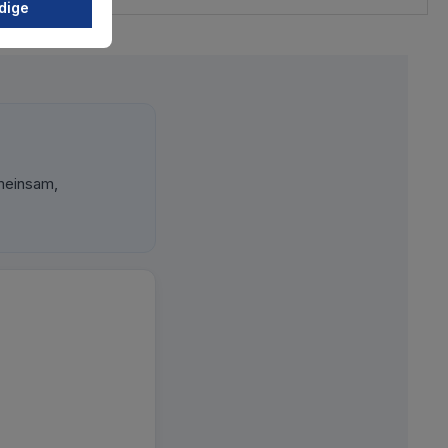
dige
meinsam,