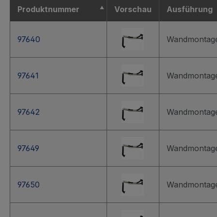
Produktnummer
Vorschau
Ausführung
97640
Wandmontag
97641
Wandmontag
97642
Wandmontag
97649
Wandmontag
97650
Wandmontag