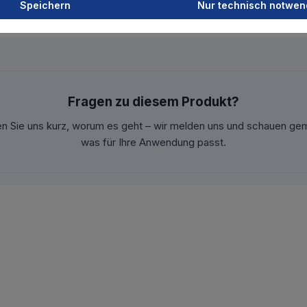
Speichern
Nur technisch notwen
Fragen zu diesem Produkt?
en Sie uns kurz, worum es geht – wir melden uns und schauen ge
was für Ihre Anwendung passt.