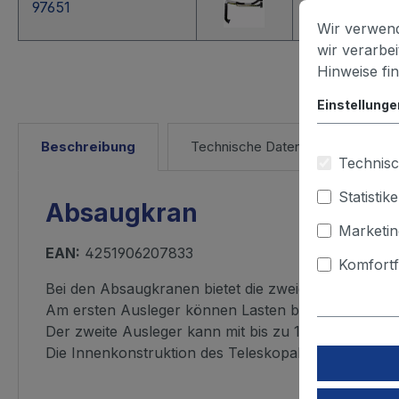
97651
Wandmontag
Wir verwend
wir verarbe
Hinweise fi
Einstellunge
Beschreibung
Technische Daten
Downl
Technisc
Statistik
Absaugkran
Marketin
EAN:
4251906207833
Komfortf
Bei den Absaugkranen bietet die zweigeteilte Trage
Am ersten Ausleger können Lasten bis zu einem Gew
Der zweite Ausleger kann mit bis zu 10 kg (z. B. ei
Die Innenkonstruktion des Teleskopabsaugarmes läss