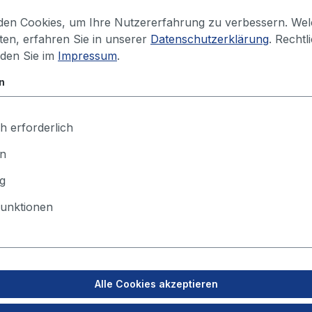
e
6.000 / 250
Ihren Preis sehen 
en Cookies, um Ihre Nutzererfahrung zu verbessern. We
iten, erfahren Sie in unserer
Datenschutzerklärung
. Rechtl
nden Sie im
Impressum
.
n
oads
h erforderlich
en
g
unktionen
konstruktion die Möglichkeit, Werkzeuge anzubringen.
icht von 50 kg (z. B. ein Drahtvorschubgerät) aufgehäng
n Schlauchpaket) belastet werden.
t eine stufenlose Einstellung in jeder Höhe zu.
Alle Cookies akzeptieren