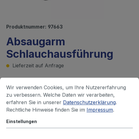
Produktnummer:
97663
Absaugarm
Schlauchausführung
Lieferzeit auf Anfrage
Ihren Preis sehen Sie nach dem
Wir verwenden Cookies, um Ihre Nutzererfahrung
zu verbessern. Welche Daten wir verarbeiten,
Login
erfahren Sie in unserer
Datenschutzerklärung
.
Ausführung
Rechtliche Hinweise finden Sie im
Impressum
.
Gelenke außen, Gerätemontage
Einstellungen
Gelenke außen, Wandmontage