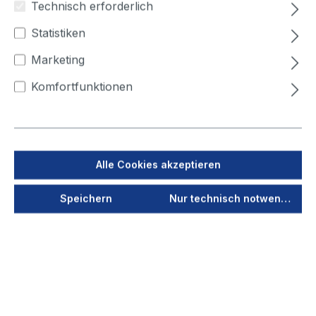
Technisch erforderlich
Gelenke innen, Gerätemontage
Statistiken
Gelenke innen, Wandmontage
Marketing
Komfortfunktionen
Maße (mm): Länge / NW
2.000 / 150
2.000 / 200
3.000 / 150
3.000 / 200
4.000 / 150
4.000 / 200
Alle Cookies akzeptieren
Jetzt anmelden
Speichern
Nur technisch notwendige
Als PDF speichern
Merken