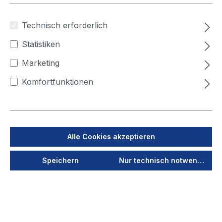
Technisch erforderlich
Statistiken
Marketing
Komfortfunktionen
Produktnummer:
50235006
Alle Cookies akzeptieren
ALSIDENT Verlängerung
Speichern
Nur technisch notwendige
NW 50 (ESD) flexibel
Lieferzeit auf Anfrage
Ihren Preis sehen Sie nach dem