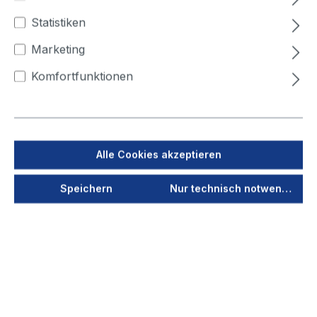
1.040, 3
1.185, 3
1.370, 3
1.710, 3
Statistiken
2.130, 3
2.630, 3
795, 2
Marketing
Komfortfunktionen
Jetzt anmelden
Als PDF speichern
Alle Cookies akzeptieren
Merken
Speichern
Nur technisch notwendige
Produktnummer
1005526
Vorschau