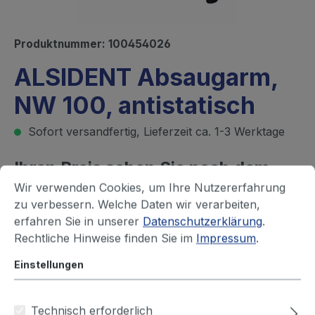
Produktnummer:
100454026
ALSIDENT Absaugarm,
NW 100, antistatisch
Sofort versandfertig, Lieferzeit ca. 1-3 Werktage
Ihren Preis sehen Sie nach dem
Wir verwenden Cookies, um Ihre Nutzererfahrung
Login
zu verbessern. Welche Daten wir verarbeiten,
erfahren Sie in unserer
Datenschutzerklärung
.
Befestigungsart, Farbe Gelenke
Rechtliche Hinweise finden Sie im
Impressum
.
Wand- / Deckenmontage, schwarz
Einstellungen
Länge (mm), Anzahl Gelenke
Technisch erforderlich