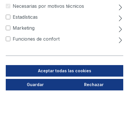
Necesarias por motivos técnicos
Su contraseña
Estadísticas
Marketing
He olvidado mi contraseña.
Funciones de confort
INICIAR SESIÓN
Aceptar todas las cookies
¿Eres nuevo en TEKA?
Guardar
Rechazar
Regístrate ahora
Información personal
Tratamiento
Nombre*