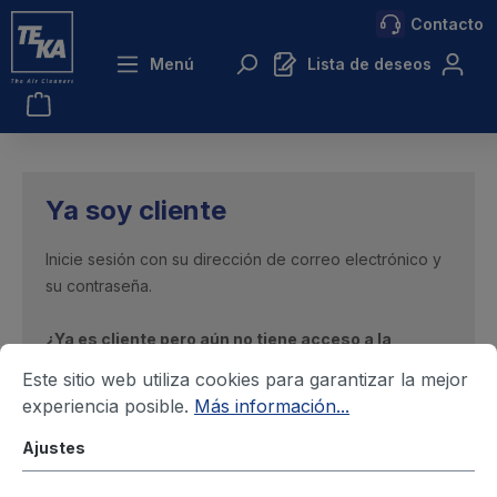
Contacto
ntenido principal
Menú
Lista de deseos
Ya soy cliente
Inicie sesión con su dirección de correo electrónico y
su contraseña.
¿Ya es cliente pero aún no tiene acceso a la
tienda?
Solicite un
acceso de empresa
en lugar de
Este sitio web utiliza cookies para garantizar la mejor
registrarse como nuevo cliente.
experiencia posible.
Más información...
Su correo electrónico
Ajustes