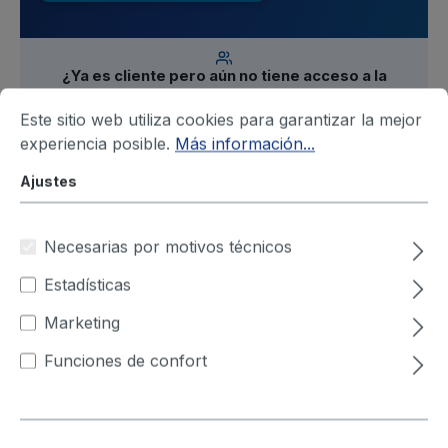
¿Ya es cliente pero aún no tiene acceso a la
tienda?
Solicite un acceso personal de empresa a
nivel de persona de contacto –
Este sitio web utiliza cookies para garantizar la mejor
obtenga aquí su acceso
experiencia posible.
Más información...
Ajustes
Filtro
Necesarias por motivos técnicos
Estadísticas
Marketing
Funciones de confort