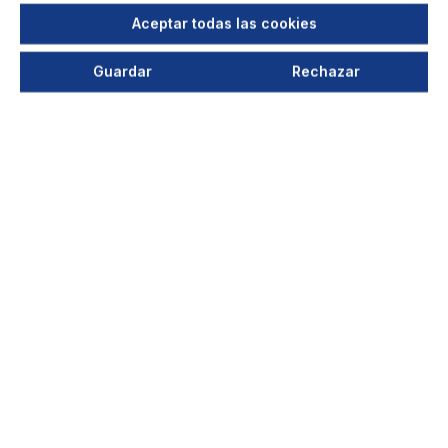
Aceptar todas las cookies
Guardar
Rechazar
ALSIDENT pantalla plana-kit DN
100, transparente
brida blanca, dim. 420 mm x 280
mm
El kit para pantalla plana puede utilizarse como
alternativa a un brazo de extracción. La toma
de tubo se conecta directamente al tubo de
extracció...
Su precio después del login