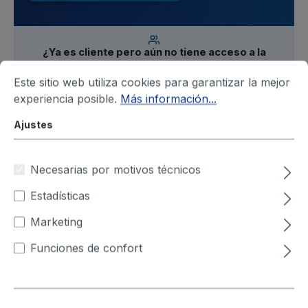
¿Ya es cliente pero aún no tiene acceso a la
tienda?
Solicite un acceso personal de empresa a
nivel de persona de contacto –
Este sitio web utiliza cookies para garantizar la mejor
obtenga aquí su acceso
experiencia posible.
Más información...
Ajustes
Filtro
Necesarias por motivos técnicos
Estadísticas
Marketing
Funciones de confort