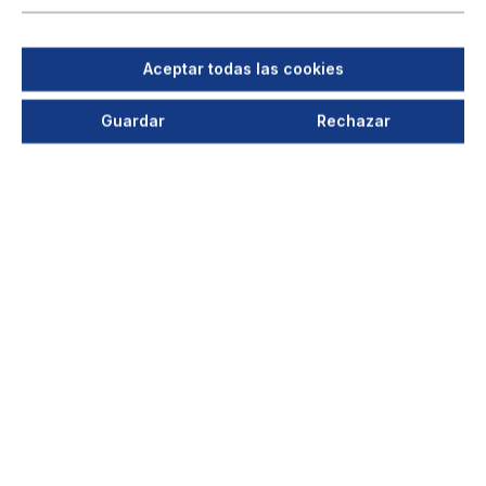
Aceptar todas las cookies
Guardar
Rechazar
Manguera de alta temperatura
DN300 mm
Longitud 6m, negro
Tipo: Klimaflex HTResistencia a la temperatura:
- 85°C hasta + 310°C
Su precio después del login
+ 12 variantes disponibles