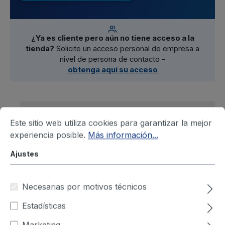
¿Ya es cliente pero aún no tiene acceso a la
tienda?
Solicite un acceso personal de empresa a
nivel de persona de contacto –
obtenga aquí su acceso
Filtro
Este sitio web utiliza cookies para garantizar la mejor
experiencia posible.
Más información...
Ajustes
4 Productos
Necesarias por motivos técnicos
Estadísticas
Marketing