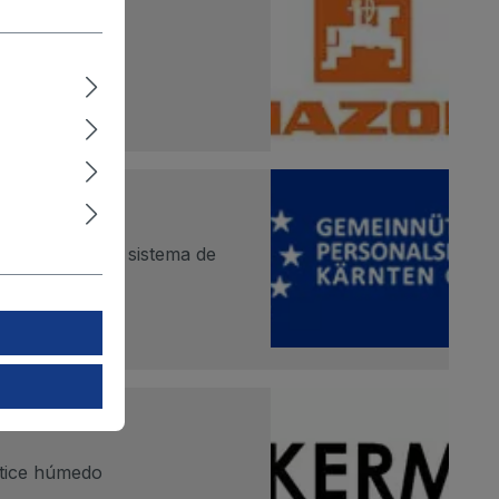
 la producción
tria utiliza un sistema de
rtice húmedo