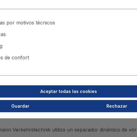
logía de extracción de quemadores de ahorro de energía en
as por motivos técnicos
cas
g
e Kärnten GmbH
s de confort
e la soldadura con TEKA" Un proyecto de exhibición en Aus
más de un separador de chispas.
Aceptar todas las cookies
Guardar
Rechazar
rmann Verkehrstechnik utiliza un separador dinámico de vó