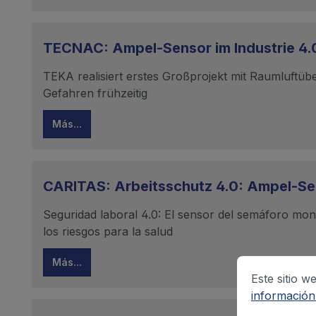
TECNAC: Ampel-Sensor im Industrie 4.0-
TEKA realisiert erstes Großprojekt mit Raumluftüb
Gefahren frühzeitig
Más...
CARITAS: Arbeitsschutz 4.0: Ampel-Se
Seguridad laboral 4.0: El sensor del semáforo monito
los riesgos para la salud
Más...
Este sitio w
información.