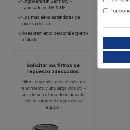
Engineered in Germany –
fabricado en DE & UE
Funcione
Los más altos estándares de
pureza del aire
Asesoramiento personal experto
incluido
Solicitar los filtros de
repuesto adecuados
Filtros originales para el máximo
rendimiento y una larga vida útil –
solicite una oferta directamente
con el número de serie de su
equipo.