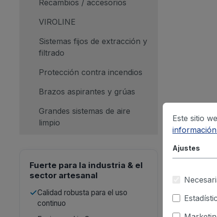
Recambios / accesorios
VIROLINE
Sistemas fijos de extracción y
filtrado
Protección contra incendios
Brazos aspirantes y grúas
Grandes sistemas de aire
Este sitio w
limpio
información.
Ajustes
Fuerte para la industria & el
sector artesanal
Necesari
Calidad robusta para el uso
Estadísti
continuo
Marketin