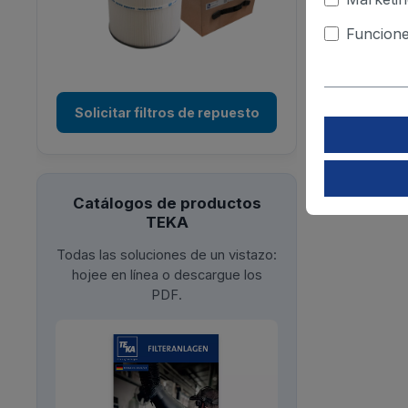
Funcione
Solicitar filtros de repuesto
Catálogos de productos
TEKA
Todas las soluciones de un vistazo:
hojee en línea o descargue los
PDF.