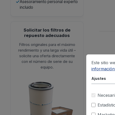
Asesoramiento personal experto
incluido
Solicitar los filtros de
repuesto adecuados
Filtros originales para el máximo
rendimiento y una larga vida útil –
solicite una oferta directamente
con el número de serie de su
Este sitio w
equipo.
información.
Ajustes
Necesari
Estadísti
Marketin