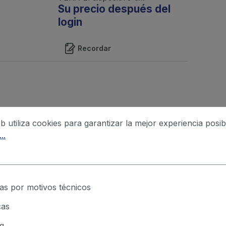
Su precio después del
login
Recordar
eb utiliza cookies para garantizar la mejor experiencia posib
..
as por motivos técnicos
cas
g