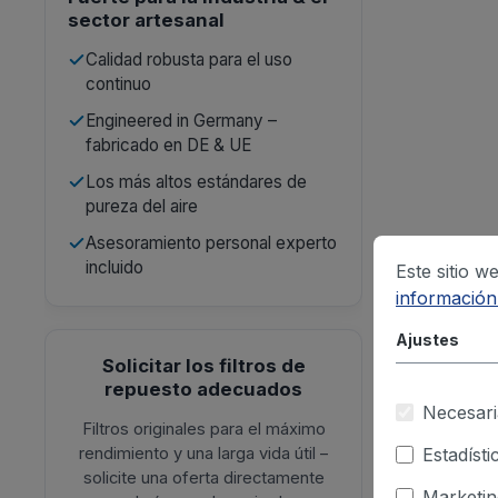
sector artesanal
Calidad robusta para el uso
continuo
Engineered in Germany –
fabricado en DE & UE
Los más altos estándares de
pureza del aire
Asesoramiento personal experto
incluido
Este sitio w
información.
Ajustes
Solicitar los filtros de
repuesto adecuados
Necesari
Filtros originales para el máximo
rendimiento y una larga vida útil –
Estadísti
solicite una oferta directamente
Marketin