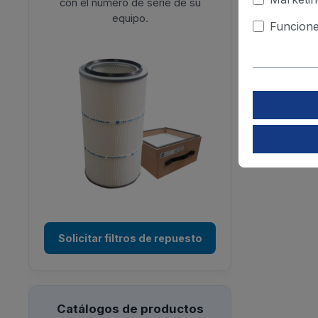
con el número de serie de su
equipo.
Funcione
Solicitar filtros de repuesto
Catálogos de productos