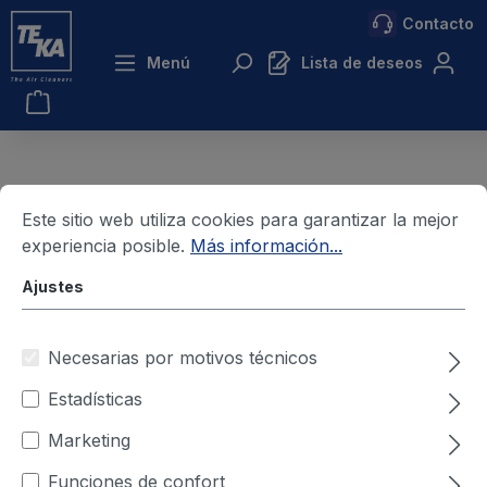
Contacto
ntenido principal
Menú
Lista de deseos
Este sitio web utiliza cookies para garantizar la mejor
Pie de imprenta
experiencia posible.
Más información...
TEKA Absaug- und Entsorgungstechnologie
Ajustes
GmbH
Necesarias por motivos técnicos
Millenkamp 9
Estadísticas
48653 Coesfeld
Alemania
Marketing
Teléfono: +49(0)2541-84841-0
Funciones de confort
Fax: +49(0)2541-84841-72