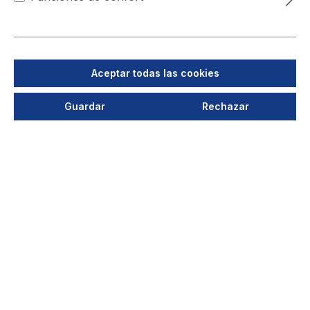
Correo electrónico: info@teka.eu
Gerentes:
Erwin Telöken, Jürgen Kemper, Simon Telöken
Aceptar todas las cookies
y Niklas Kemper
Empresa registrada en el Juzgado de Primera
Guardar
Rechazar
Instancia e Instrucción (Amtsgericht)
de Coesfeld (Alemania) bajo el n° HRB 5043
N° de identificación fiscal: DE 812030553
Aviso legal
TEKA Absaug- und Entsorgungstechnologie
GmbH
Millenkamp 9
48653 Coesfeld
Alemania
Teléfono: +49(0)2541-84841-0
Fax: +49(0)2541-84841-72