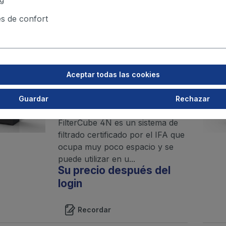
Recordar
s de confort
FilterCube 4N, 3,0 kW,
40 m²
Aceptar todas las cookies
(aspirador sobre el
equipo)
Guardar
Rechazar
El sistema de filtrado fijo tipo
FilterCube 4N es un sistema de
filtrado certificado por el IFA que
ocupa muy poco espacio y se
puede utilizar en u...
Su precio después del
login
Recordar