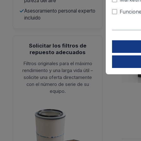
pureza del aire
Asesoramiento personal experto
Funcione
incluido
Solicitar los filtros de
repuesto adecuados
Filtros originales para el máximo
rendimiento y una larga vida útil –
solicite una oferta directamente
con el número de serie de su
equipo.