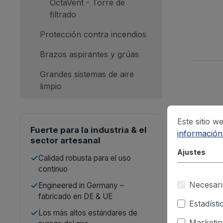
OctaVent - Torre de
filtrado
Protección contra incendios
Brazos aspirantes y grúas
Grandes sistemas de aire
limpio
Este sitio w
Fuerte para la industria & el
información.
sector artesanal
Ajustes
Calidad robusta para el uso
continuo
Necesari
Engineered in Germany –
fabricado en DE & UE
Estadísti
Los más altos estándares de
Marketin