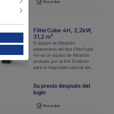
Recordar
FilterCube 4H, 2,2kW,
31,2 m²
El equipo de filtración
estacionario del tipo FilterCube
4H es un equipo de filtración
probado por la IFA (Instituto
para la Seguridad Laboral del...
Su precio después del
login
Recordar