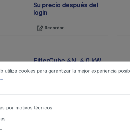
Su precio después del
login
Recordar
FilterCube 4N, 4,0 kW,
40 m²
eb utiliza cookies para garantizar la mejor experiencia posib
El sistema de filtrado fijo tipo
..
FilterCube 4N es un sistema de
filtrado certificado por el IFA que
ocupa muy poco espacio y se
puede utilizar en u...
as por motivos técnicos
Su precio después del
login
cas
g