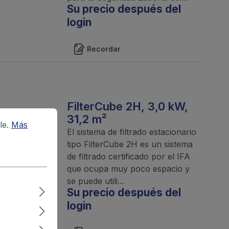
Su precio después del
login
Recordar
FilterCube 2H, 3,0 kW,
31,2 m²
le.
Más
El sistema de filtrado estacionario
tipo FilterCube 2H es un sistema
de filtrado certificado por el IFA
que ocupa muy poco espacio y
se puede utili...
Su precio después del
login