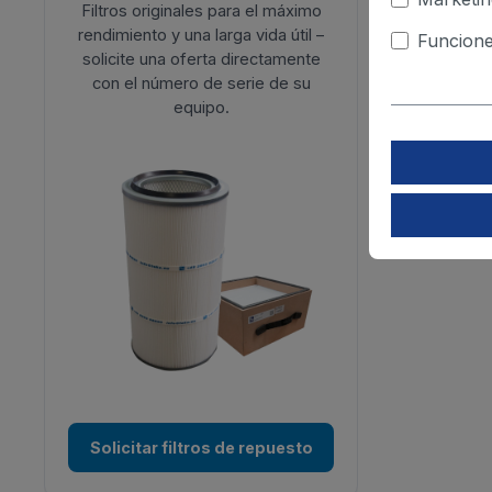
Filtros originales para el máximo
rendimiento y una larga vida útil –
Funcione
solicite una oferta directamente
con el número de serie de su
equipo.
Solicitar filtros de repuesto