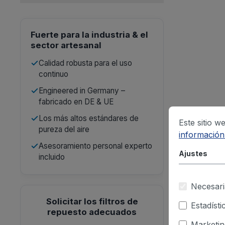
Fuerte para la industria & el
sector artesanal
Calidad robusta para el uso
continuo
Engineered in Germany –
fabricado en DE & UE
Los más altos estándares de
Este sitio w
pureza del aire
información.
Asesoramiento personal experto
Ajustes
incluido
Necesari
Solicitar los filtros de
Estadísti
repuesto adecuados
Marketin