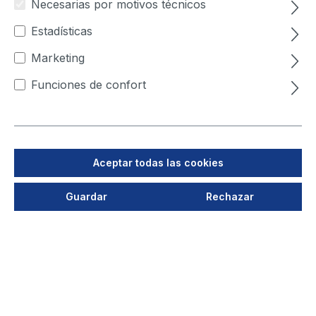
Necesarias por motivos técnicos
Estadísticas
Marketing
Funciones de confort
Número de producto:
9731015
Equipo de aspiración
Aceptar todas las cookies
tipo LFE 101
Guardar
Rechazar
(115-230V; 50-60Hz)
Tiempo de entrega a petición
Verá su precio después del login
Iniciar sesión