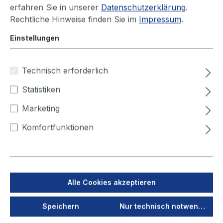
erfahren Sie in unserer
Datenschutzerklärung
.
Rechtliche Hinweise finden Sie im
Impressum
.
Einstellungen
Produktnummer:
97310301015
Technisch erforderlich
LFE 301
Statistiken
Marketing
Lieferzeit auf Anfrage
Komfortfunktionen
Ihren Preis sehen Sie nach dem
Login
Anschlussspannung (V)
Alle Cookies akzeptieren
115 - 230
230
Speichern
Nur technisch notwendige